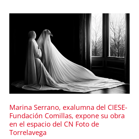
Marina Serrano, exalumna del CIESE-
Fundación Comillas, expone su obra
en el espacio del CN Foto de
Torrelavega