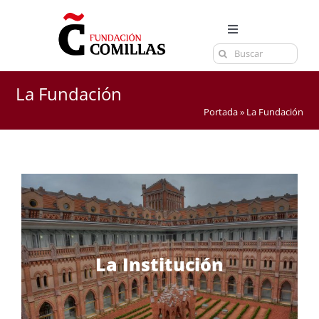
Saltar
al
Toggle
contenido
Buscar:
Navigation
LA FUNDACIÓN
ESTUDIOS
La Fundación
Portada
»
La Fundación
EL CENTRO
CURSOS Y EXÁMENES
ACTUALIDAD
CONTACTA
La Institución