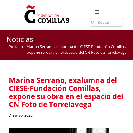
Saltar
al
Toggle
contenido
Buscar:
Navigation
LA FUNDACIÓN
ESTUDIOS
Noticias
Portada
»
Marina Serrano, exalumna del CIESE-Fundación Comillas,
EL CENTRO
expone su obra en el espacio del CN Foto de Torrelavega
CURSOS Y EXÁMENES
ACTUALIDAD
Marina Serrano, exalumna del
CONTACTA
CIESE-Fundación Comillas,
expone su obra en el espacio del
CN Foto de Torrelavega
7 marzo, 2025
Ver