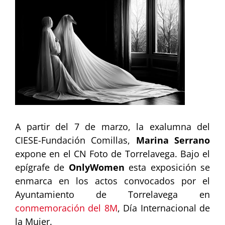
imagen
más
grande
A partir del 7 de marzo, la exalumna del
CIESE-Fundación Comillas,
Marina Serrano
expone en el CN Foto de Torrelavega. Bajo el
epígrafe de
OnlyWomen
esta exposición se
enmarca en los actos convocados por el
Ayuntamiento de Torrelavega en
conmemoración del 8M
, Día Internacional de
la Mujer.