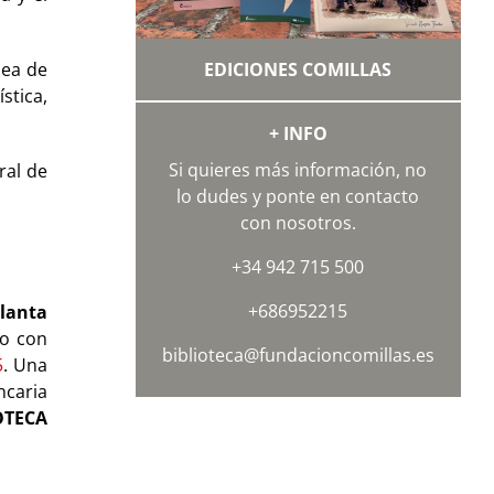
nea de
EDICIONES COMILLAS
stica,
+ INFO
Si quieres más información, no
ral de
lo dudes y ponte en contacto
con nosotros.
+34 942 715 500
+686952215
planta
co con
biblioteca@fundacioncomillas.es
5
. Una
ncaria
OTECA