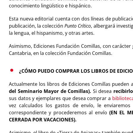
conocimiento lingüístico e hispánico.
Esta nueva editorial cuenta con dos líneas de publicac
publicación, la colección
Punto Crítico
, albergará invest
la lengua, el hispanismo, y otras artes.
Asimismo, Ediciones Fundación Comillas, con carácter 
Cantabria, en la colección Fundación Comillas.
¿CÓMO PUEDO COMPRAR LOS LIBROS DE EDICIO
Actualmente los libros de Ediciones Comillas pueden 
del Seminario Mayor de Comillas).
Si desea
recibirl
sus datos y ejemplares que desea comprar a
bibliote
vez calculados los gastos de envío, le enviaremos 
correspondiente y procederemos al envío
(EN EL M
CERRADA POR VACACIONES).
Asimismo, el libro de «Tierra de Anjanas» también pued