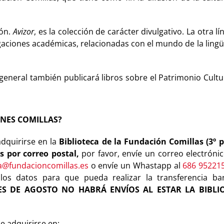
ión.
Avizor
, es la colección de carácter divulgativo. La otra lí
igaciones académicas, relacionadas con el mundo de la lingüí
general también publicará libros sobre el Patrimonio Cultu
NES COMILLAS?
adquirirse en la
Biblioteca de la Fundación Comillas (3º 
os por correo postal,
por favor, envíe un correo electróni
ca@fundacioncomillas.es
o envíe un Whastapp al
686 95221
los datos para que pueda realizar la transferencia ba
ES DE AGOSTO NO HABRÁ ENVÍOS AL ESTAR LA BIBLI
e adquirirse en: