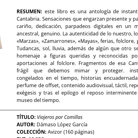
RESUMEN:
este libro es una antología de instan
Cantabria. Sensaciones que engarzan presente y p
cariño, dedicación, parpadeos digitales en un 
ancestral, genuino. La autenticidad de lo nuestro, lo
«Marzas», «Zamarrones», «Mayas», ferias, folclore, 
Tudancas, sol, lluvia, además de algún que otro s
homenaje a figuras queridas y reconocidas po
aportaciones al folclore. Fragmentos de esa Can
frágil que debemos mimar y proteger. inst
congelados en el tiempo, historias encuadernad
perfume de offset, contenido audiovisual, táctil, re
exégesis y tras el epilogo el reposo interminente
museo del tiempo.
TÍTULO:
Viajeros por Comillas
AUTOR:
Dámaso López García
COLECCIÓN:
Avizor (160 páginas)