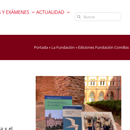
 Y EXÁMENES
ACTUALIDAD
Buscar:
Portada
»
La Fundación
»
Ediciones Fundación Comillas
a y el