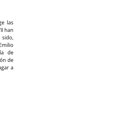
ge las
II han
 sido,
milio
ía de
ión de
ugar a