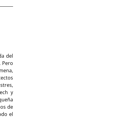
da del
. Pero
amena,
ectos
stres,
ech y
equeña
nos de
odo el