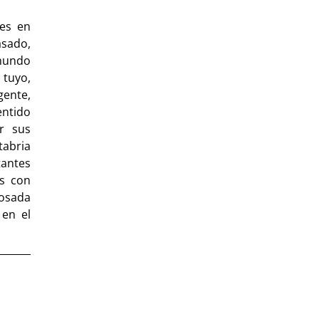
tes en
asado,
mundo
 tuyo,
gente,
entido
r sus
tabria
antes
as con
posada
 en el