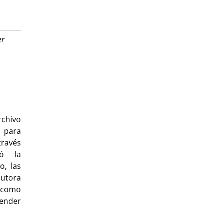
er
chivo
 para
través
tó la
o, las
utora
s como
render