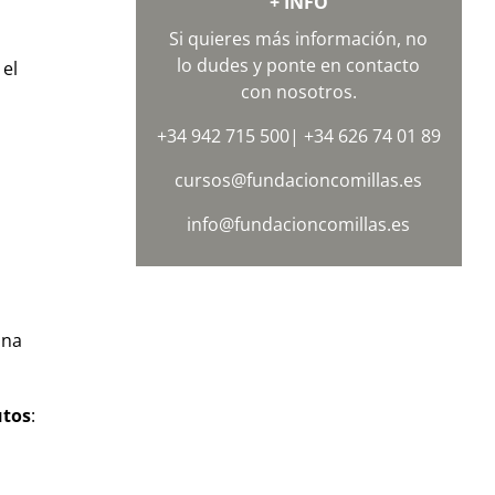
+ INFO
Si quieres más información, no
lo dudes y ponte en contacto
 el
con nosotros.
+34 942 715 500
|
+34 626 74 01 89
cursos@fundacioncomillas.es
info@fundacioncomillas.es
ana
utos
: