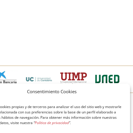
Consentimiento Cookies
© Copyright Fundación Comillas
ookies propias y de terceros para analizar el uso del sitio web y mostrarle
elacionada con sus preferencias sobre la base de un perfil elaborado a
Política de cookies
Política de privacidad
us hábitos de navegación. Para obtener más información sobre nuestras
 datos, visite nuestra
“
Política de privacidad
”.
Aviso legal