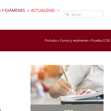
 Y EXÁMENES
ACTUALIDAD
Buscar:
Portada
»
Cursos y exámenes
»
Prueba CCSE
s