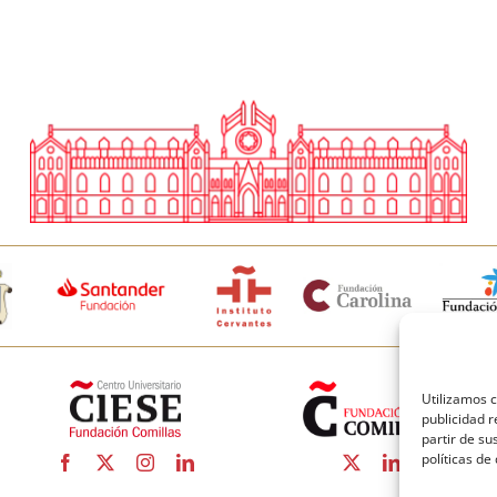
Utilizamos c
publicidad r
partir de s
políticas de