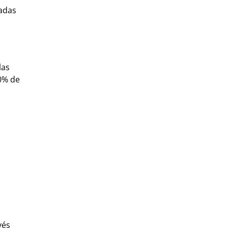
ñadas
las
0% de
vés