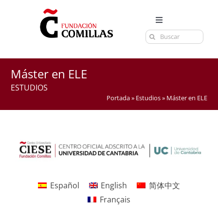
Saltar
al
Toggle
contenido
Buscar:
Navigation
LA FUNDACIÓN
ESTUDIOS
Máster en ELE
EL CENTRO
ESTUDIOS
Portada
»
Estudios
»
Máster en ELE
CURSOS Y EXÁMENES
ACTUALIDAD
CONTACTA
Español
English
简体中文
Français