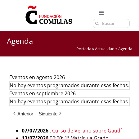
Saltar
al
Toggle
contenido
Buscar:
Navigation
LA FUNDACIÓN
ESTUDIOS
Agenda
Portada
»
Actualidad
»
Agenda
EL CENTRO
CURSOS Y EXÁMENES
ACTUALIDAD
Eventos en agosto 2026
No hay eventos programados durante esas fechas.
CONTACTA
Eventos en septiembre 2026
No hay eventos programados durante esas fechas.
Anterior
Siguiente
07/07/2026
:
Curso de Verano sobre Gaudí
13/07/2026
00:00: 1º Matrícula Grado