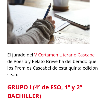
más
grande
El jurado del
V Certamen Literario Cascabel
de Poesía y Relato Breve ha deliberado que
los Premios Cascabel de esta quinta edición
sean:
GRUPO I (4º de ESO, 1º y 2º
BACHILLER)