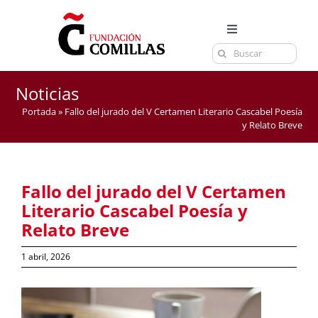
Saltar
al
Toggle
contenido
Buscar:
Navigation
LA FUNDACIÓN
ESTUDIOS
Noticias
Portada
»
Fallo del jurado del V Certamen Literario Cascabel Poesía
EL CENTRO
y Relato Breve
CURSOS Y EXÁMENES
ACTUALIDAD
Fallo del jurado del V Certamen
CONTACTA
Literario Cascabel Poesía y
Relato Breve
1 abril, 2026
Ver
imagen