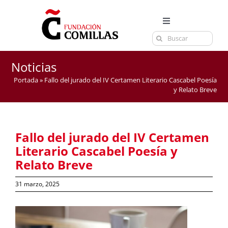
Saltar
al
Toggle
contenido
Buscar:
Navigation
LA FUNDACIÓN
ESTUDIOS
Noticias
Portada
»
Fallo del jurado del IV Certamen Literario Cascabel Poesía
EL CENTRO
y Relato Breve
CURSOS Y EXÁMENES
ACTUALIDAD
Fallo del jurado del IV Certamen
CONTACTA
Literario Cascabel Poesía y
Relato Breve
31 marzo, 2025
Ver
imagen