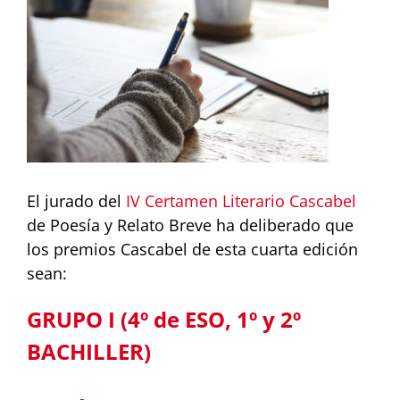
más
grande
El jurado del
IV Certamen Literario Cascabel
de Poesía y Relato Breve ha deliberado que
los premios Cascabel de esta cuarta edición
sean:
GRUPO I (4º de ESO, 1º y 2º
BACHILLER)