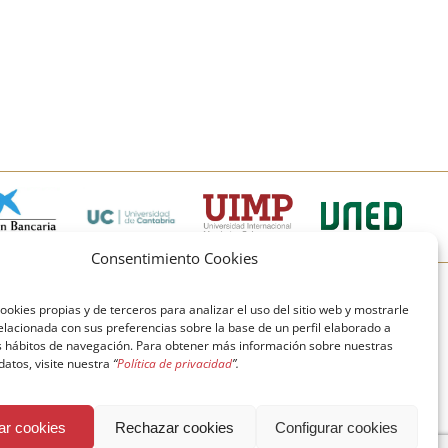
Consentimiento Cookies
© Copyright Fundación Comillas
ookies propias y de terceros para analizar el uso del sitio web y mostrarle
elacionada con sus preferencias sobre la base de un perfil elaborado a
Política de cookies
Política de privacidad
us hábitos de navegación. Para obtener más información sobre nuestras
 datos, visite nuestra
“
Política de privacidad
”.
Aviso legal
ar cookies
Rechazar cookies
Configurar cookies