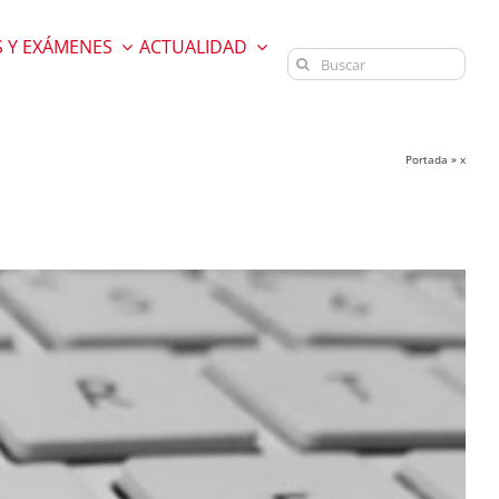
 Y EXÁMENES
ACTUALIDAD
Buscar:
Portada
»
x