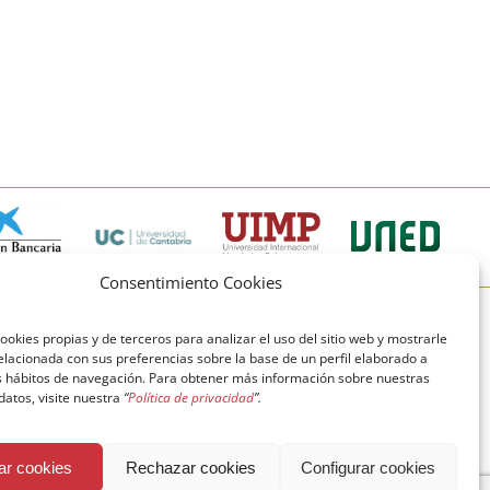
Consentimiento Cookies
© Copyright Fundación Comillas
ookies propias y de terceros para analizar el uso del sitio web y mostrarle
elacionada con sus preferencias sobre la base de un perfil elaborado a
Política de cookies
Política de privacidad
us hábitos de navegación. Para obtener más información sobre nuestras
 datos, visite nuestra
“
Política de privacidad
”.
Aviso legal
ar cookies
Rechazar cookies
Configurar cookies