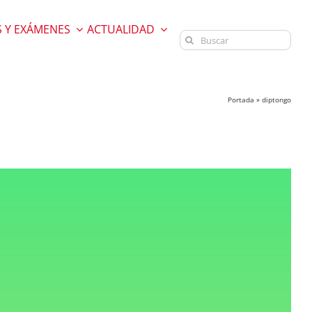
 Y EXÁMENES
ACTUALIDAD
Buscar:
Portada
»
diptongo