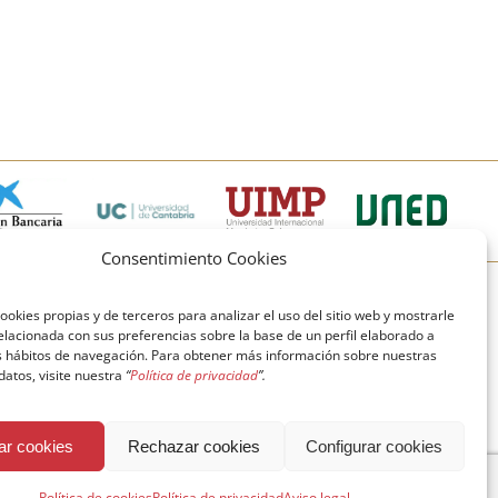
Consentimiento Cookies
© Copyright Fundación Comillas
ookies propias y de terceros para analizar el uso del sitio web y mostrarle
elacionada con sus preferencias sobre la base de un perfil elaborado a
Política de cookies
Política de privacidad
us hábitos de navegación. Para obtener más información sobre nuestras
 datos, visite nuestra
“
Política de privacidad
”.
Aviso legal
ar cookies
Rechazar cookies
Configurar cookies
Política de cookies
Política de privacidad
Aviso legal