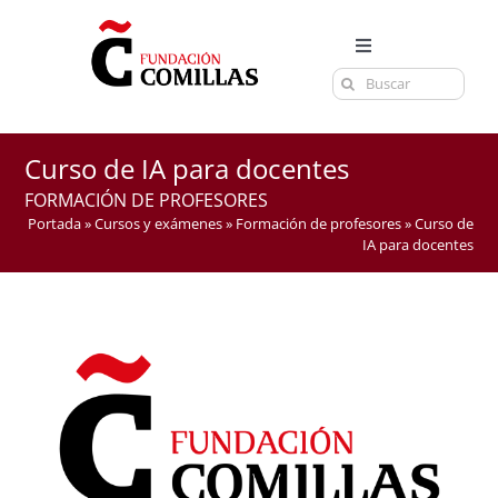
Saltar
al
Toggle
contenido
Buscar:
Navigation
LA FUNDACIÓN
ESTUDIOS
Curso de IA para docentes
EL CENTRO
FORMACIÓN DE PROFESORES
Portada
»
Cursos y exámenes
»
Formación de profesores
»
Curso de
CURSOS Y EXÁMENES
IA para docentes
ACTUALIDAD
CONTACTA