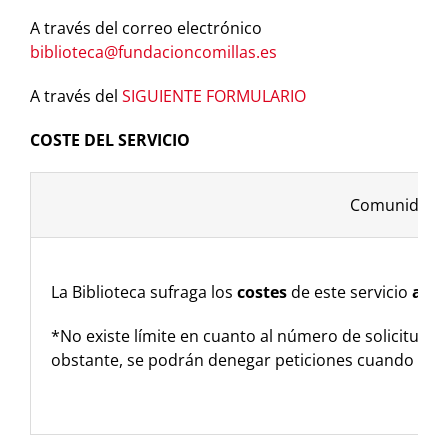
A través del correo electrónico
biblioteca@fundacioncomillas.es
A través del
SIGUIENTE FORMULARIO
COSTE DEL SERVICIO
Comunidad C
La Biblioteca sufraga los
costes
de este servicio
a la
*No existe límite en cuanto al número de solicitudes
obstante, se podrán denegar peticiones cuando se co