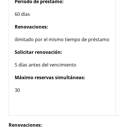
Período de préstamo:
Per
60 días
7 d
Renovaciones:
Ren
ilimitado por el mismo tiempo de préstamo
10 
Solicitar renovación:
Sol
5 días antes del vencimiento
3 d
Máximo reservas simultáneas:
Máx
30
10
Renovaciones: