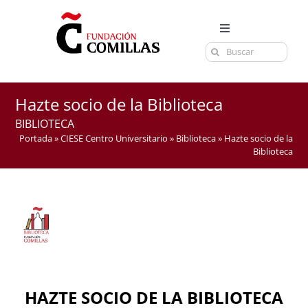
Saltar
al
Toggle
contenido
Buscar:
Navigation
LA FUNDACIÓN
ESTUDIOS
Hazte socio de la Biblioteca
EL CENTRO
BIBLIOTECA
Portada
»
CIESE Centro Universitario
»
Biblioteca
»
Hazte socio de la
CURSOS Y EXÁMENES
Biblioteca
ACTUALIDAD
CONTACTA
HAZTE SOCIO DE LA BIBLIOTECA