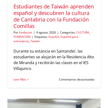
Estudiantes de Taiwán aprenden
español y descubren la cultura
de Cantabria con la Fundación
Comillas
Por
fundacion
|
4 agosto, 2026
|
Categorías:
CULTURA
,
FUNDACIÓN
|
Etiquetas:
Español
,
Español para
extranjeros
,
Taiwán
Durante su estancia en Santander, las
estudiantes se alojarán en la Residencia Alto
de Miranda y recibirán las clases en el IES
Villajunco.
en
Leer Más
Comentarios desactivados
Estudiant
de
Taiwán
aprenden
español
y