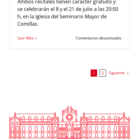
Ambos recitales tienen carácter gratuito y
se celebrarán el 8 y el 21 de julio a las 20:00
h, en la Iglesia del Seminario Mayor de
Comillas.
en
Leer Más
Comentarios desactivados
La
Fundació
Comillas
acoge
dos
concierto
Siguiente
1
2
de
la
programa
estival
de
la
Fundació
Albéniz