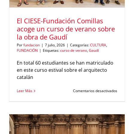
El CIESE-Fundación Comillas
acoge un curso de verano sobre
la obra de Gaudí
Por
fundacion
|
7 julio, 2026
|
Categorías:
CULTURA
,
FUNDACIÓN
|
Etiquetas:
curso de verano
,
Gaudí
En total 60 estudiantes se han matriculado
en este curso estival sobre el arquitecto
catalán
en
Leer Más
Comentarios desactivados
El
CIESE-
Fundació
Comillas
acoge
un
curso
de