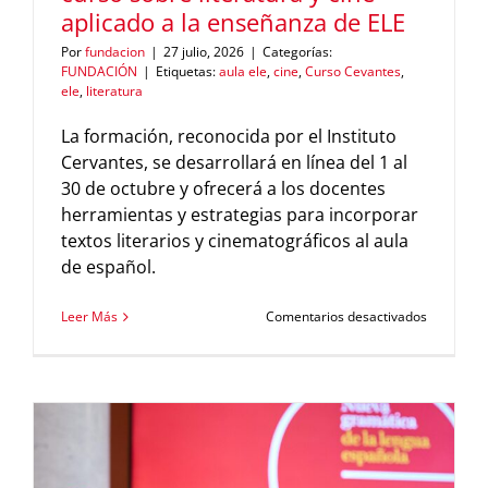
aplicado a la enseñanza de ELE
Por
fundacion
|
27 julio, 2026
|
Categorías:
FUNDACIÓN
|
Etiquetas:
aula ele
,
cine
,
Curso Cevantes
,
ele
,
literatura
La formación, reconocida por el Instituto
Cervantes, se desarrollará en línea del 1 al
30 de octubre y ofrecerá a los docentes
herramientas y estrategias para incorporar
textos literarios y cinematográficos al aula
de español.
en
Leer Más
Comentarios desactivados
La
Fundació
Comillas
ofrece
un
curso
sobre
literatura