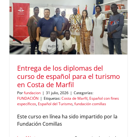
descubre
la
cultura
de
Cantabria
con
la
Fundació
Comillas
Entrega de los diplomas del
curso de español para el turismo
en Costa de Marfil
Por
fundacion
|
31 julio, 2026
|
Categorías:
FUNDACIÓN
|
Etiquetas:
Costa de Marfil
,
Español con fines
específicos
,
Español del Turismo
,
fundación comillas
Este curso en línea ha sido impartido por la
Fundación Comillas