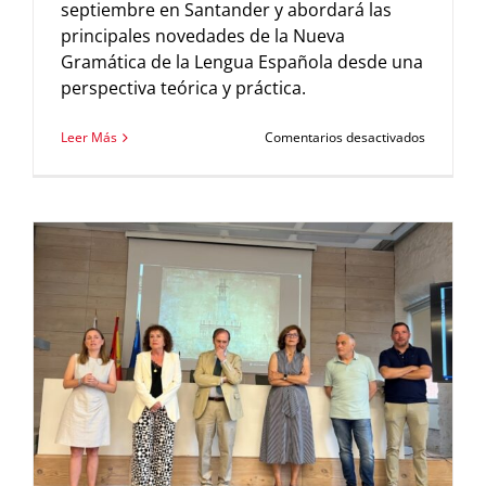
septiembre en Santander y abordará las
principales novedades de la Nueva
Gramática de la Lengua Española desde una
perspectiva teórica y práctica.
en
Leer Más
Comentarios desactivados
La
Fundació
Comillas
impulsa
una
nueva
edición
de
su
curso
sobre
la
Nueva
Gramátic
dirigido
al
profesora