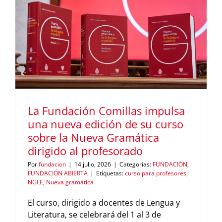
y
cine
aplicado
a
la
enseñanz
de
ELE
La Fundación Comillas impulsa
una nueva edición de su curso
sobre la Nueva Gramática
dirigido al profesorado
Por
fundacion
|
14 julio, 2026
|
Categorías:
FUNDACIÓN
,
FUNDACIÓN ABIERTA
|
Etiquetas:
curso para profesores
,
NGLE
,
Nueva gramática
El curso, dirigido a docentes de Lengua y
Literatura, se celebrará del 1 al 3 de