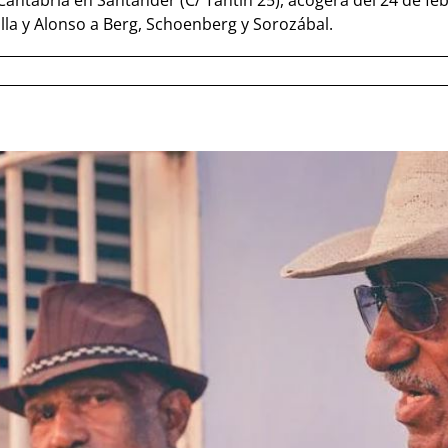
 Cantabria en Santander (C/ Tantín 25), acogerá del 24 de feb
alla y Alonso a Berg, Schoenberg y Sorozábal.