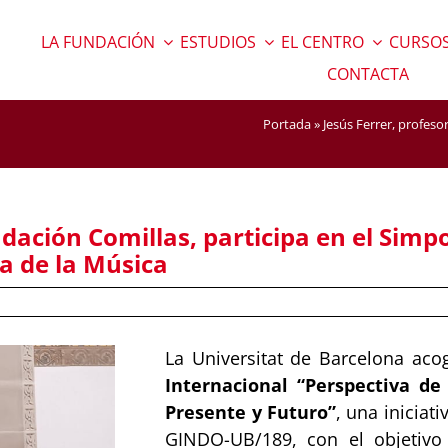
LA FUNDACIÓN
ESTUDIOS
EL CENTRO
CURSOS
CONTACTA
Portada
»
Jesús Ferrer, profeso
ndación Comillas, participa en el Simp
ia de la Música
La Universitat de Barcelona aco
Internacional “Perspectiva de
Presente y Futuro”
, una inicia
GINDO-UB/189, con el objetivo