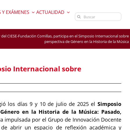
 Y EXÁMENES
ACTUALIDAD
Buscar:
r del CIESE-Fundación Comillas, participa en el Simposio Internacional sobre
perspectiva de Género en la Historia de la Música
osio Internacional sobre
gió los días 9 y 10 de julio de 2025 el
Simposio
 Género en la Historia de la Música: Pasado,
tiva impulsada por el Grupo de Innovación Docente
 de abrir un espacio de reflexión académica y