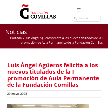
Saltar
al
Toggle
contenido
Buscar:
Navigation
LA FUNDACIÓN
ESTUDIOS
Noticias
Portada
»
Luis Ángel Agüeros felicita a los nuevos titulados de la I
EL CENTRO
promoción de Aula Permanente de la Fundación Comillas
CURSOS Y EXÁMENES
ACTUALIDAD
Luis Ángel Agüeros felicita a los
CONTACTA
nuevos titulados de la I
promoción de Aula Permanente
de la Fundación Comillas
29 mayo, 2025
Ver