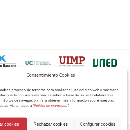
Consentimiento Cookies
© Copyright Fundación Comillas
ookies propias y de terceros para analizar el uso del sitio web y mostrarle
elacionada con sus preferencias sobre la base de un perfil elaborado a
Política de cookies
Política de privacidad
us hábitos de navegación. Para obtener más información sobre nuestras
 datos, visite nuestra
“
Política de privacidad
”.
Aviso legal
ar cookies
Rechazar cookies
Configurar cookies