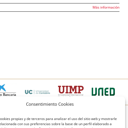
Más información
Consentimiento Cookies
© Copyright Fundación Comillas
ookies propias y de terceros para analizar el uso del sitio web y mostrarle
elacionada con sus preferencias sobre la base de un perfil elaborado a
Política de cookies
Política de privacidad