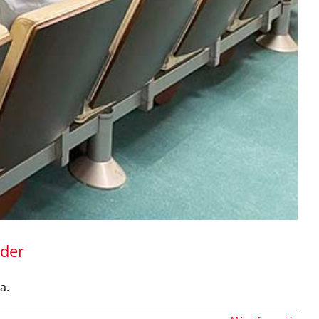
nder
ia
.