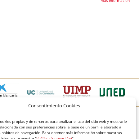
Más información
Consentimiento Cookies
© Copyright Fundación Comillas
ookies propias y de terceros para analizar el uso del sitio web y mostrarle
elacionada con sus preferencias sobre la base de un perfil elaborado a
Política de cookies
Política de privacidad
us hábitos de navegación. Para obtener más información sobre nuestras
 datos, visite nuestra
“
Política de privacidad
”.