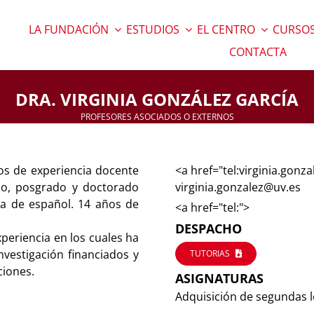
LA FUNDACIÓN
ESTUDIOS
EL CENTRO
CURSOS
CONTACTA
DRA. VIRGINIA GONZÁLEZ GARCÍA
PROFESORES ASOCIADOS O EXTERNOS
os de experiencia docente
<a href="tel:virginia.gonz
ado, posgrado y doctorado
virginia.gonzalez@uv.es
ica de español. 14 años de
<a href="tel:">
DESPACHO
periencia en los cuales ha
vestigación financiados y
TUTORIAS
ciones.
ASIGNATURAS
Adquisición de segundas 