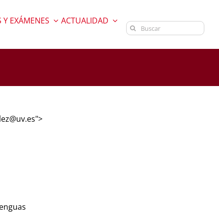
 Y EXÁMENES
ACTUALIDAD
Buscar:
alez@uv.es">
lenguas