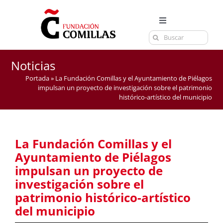
Saltar
al
Toggle
contenido
Buscar:
Navigation
LA FUNDACIÓN
ESTUDIOS
Noticias
Portada
»
La Fundación Comillas y el Ayuntamiento de Piélagos
EL CENTRO
impulsan un proyecto de investigación sobre el patrimonio
histórico-artístico del municipio
CURSOS Y EXÁMENES
ACTUALIDAD
La Fundación Comillas y el
CONTACTA
Ayuntamiento de Piélagos
impulsan un proyecto de
investigación sobre el
patrimonio histórico-artístico
del municipio