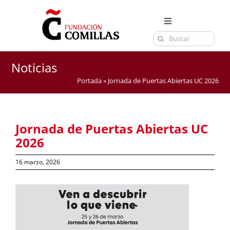
Saltar
al
Toggle
contenido
Buscar:
Navigation
LA FUNDACIÓN
ESTUDIOS
Noticias
Portada
»
Jornada de Puertas Abiertas UC 2026
EL CENTRO
CURSOS Y EXÁMENES
Jornada de Puertas Abiertas UC
ACTUALIDAD
2026
CONTACTA
16 marzo, 2026
Ver
imagen
más
grande