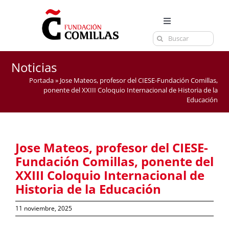
Saltar
al
Toggle
contenido
Buscar:
Navigation
LA FUNDACIÓN
ESTUDIOS
Noticias
Portada
»
Jose Mateos, profesor del CIESE-Fundación Comillas,
EL CENTRO
ponente del XXIII Coloquio Internacional de Historia de la
Educación
CURSOS Y EXÁMENES
ACTUALIDAD
Jose Mateos, profesor del CIESE-
CONTACTA
Fundación Comillas, ponente del
XXIII Coloquio Internacional de
Historia de la Educación
11 noviembre, 2025