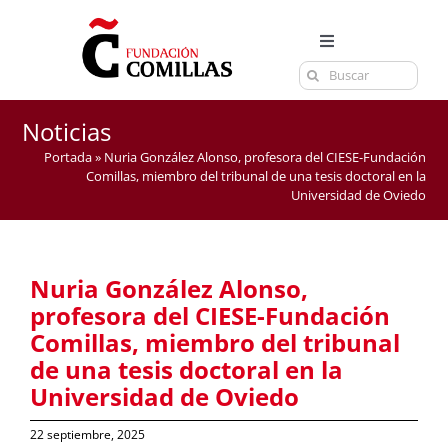
Saltar
al
Toggle
contenido
Buscar:
Navigation
LA FUNDACIÓN
ESTUDIOS
Noticias
Portada
»
Nuria González Alonso, profesora del CIESE-Fundación
EL CENTRO
Comillas, miembro del tribunal de una tesis doctoral en la
Universidad de Oviedo
CURSOS Y EXÁMENES
ACTUALIDAD
Nuria González Alonso,
CONTACTA
profesora del CIESE-Fundación
Comillas, miembro del tribunal
de una tesis doctoral en la
Universidad de Oviedo
22 septiembre, 2025