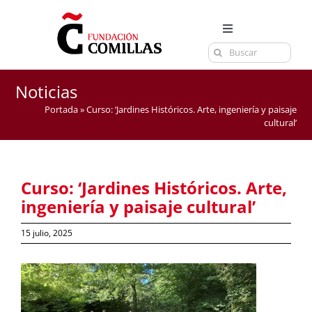
Saltar
al
Toggle
contenido
Buscar:
Navigation
LA FUNDACIÓN
ESTUDIOS
Noticias
Portada
»
Curso: ‘Jardines Históricos. Arte, ingeniería y paisaje
EL CENTRO
cultural’
CURSOS Y EXÁMENES
ACTUALIDAD
Curso: ‘Jardines Históricos. Arte,
CONTACTA
ingeniería y paisaje cultural’
15 julio, 2025
Ver
imagen
más