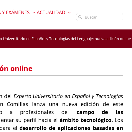
 Y EXÁMENES
ACTUALIDAD
Buscar:
o Universitario en Español y Tecnologías del Lenguaje: nueva edición online
ión online
ón del
Experto Universitario en Español y Tecnologías
ión Comillas lanza una nueva edición de este
ido a profesionales del
campo de las
entar su perfil hacia el
ámbito tecnológico.
Los
 para el
desarrollo de aplicaciones basadas en