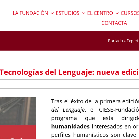
LA FUNDACIÓN
ESTUDIOS
EL CENTRO
CURSOS
CONTACTA
Portada
»
Expert
 Tecnologías del Lenguaje: nueva edic
Tras el éxito de la primera edici
del Lenguaje
, el CIESE-Fundac
programa que está dirig
humanidades
interesados en ori
perfiles humanísticos son clave