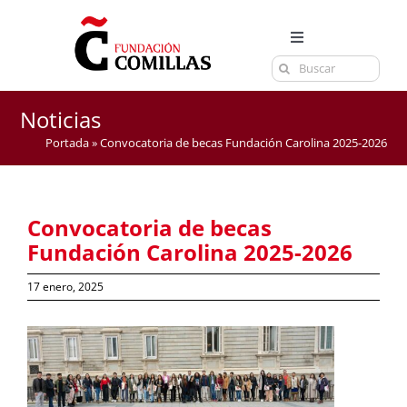
Saltar
al
Toggle
contenido
Buscar:
Navigation
LA FUNDACIÓN
ESTUDIOS
Noticias
Portada
»
Convocatoria de becas Fundación Carolina 2025-2026
EL CENTRO
CURSOS Y EXÁMENES
Convocatoria de becas
ACTUALIDAD
Fundación Carolina 2025-2026
CONTACTA
17 enero, 2025
Ver
imagen
más
grande