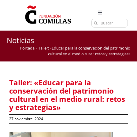
Saltar
al
Toggle
contenido
Buscar:
Navigation
LA FUNDACIÓN
ESTUDIOS
Noticias
Portada
»
Taller: «Educar para la conservación del patrimonio
EL CENTRO
cultural en el medio rural: retos y estrategias»
CURSOS Y EXÁMENES
ACTUALIDAD
Taller: «Educar para la
CONTACTA
conservación del patrimonio
cultural en el medio rural: retos
y estrategias»
27 noviembre, 2024
Ver