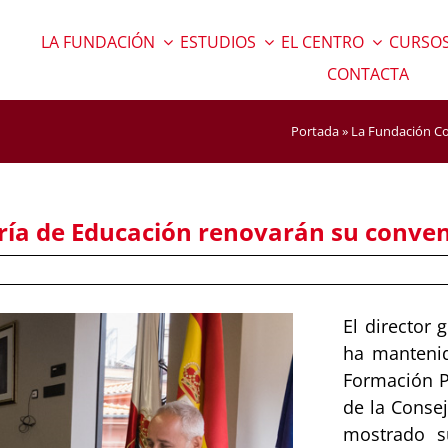
LA FUNDACIÓN
ESTUDIOS
EL CENTRO
CURSOS
CONTACTA
Portada
»
La Fundación Co
ería de Educación renovarán su conven
El director
ha mantenid
Formación Pr
de la Conse
mostrado s