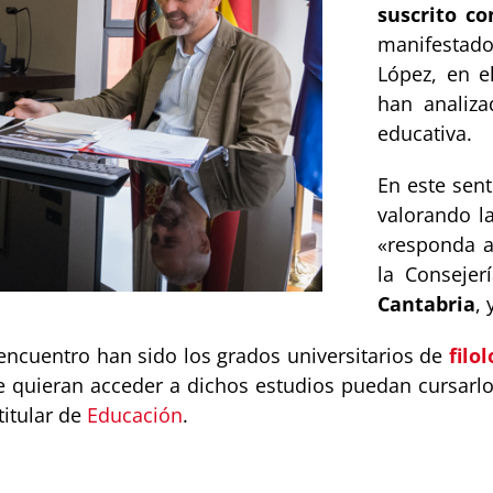
suscrito c
manifestado 
López, en e
han analiza
educativa.
En este sen
valorando l
«responda a
la Conseje
Cantabria
,
encuentro han sido los grados universitarios de
filo
ue quieran acceder a dichos estudios puedan cursarl
itular de
Educación
.