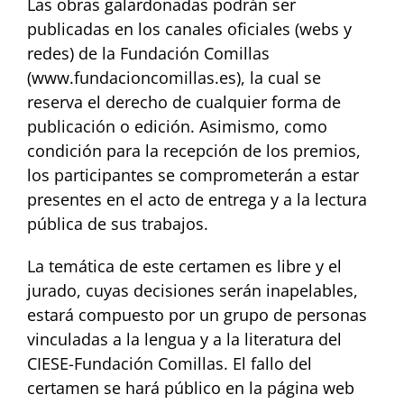
L
as obras galardonadas podrán ser
publicadas en los canales oficiales
(webs
y
redes)
de
la
Fundación Comillas
(
www.fundacioncomillas.es
), la cual se
reserva el derecho de cualquier
forma
de
publicación o edición.
Asimismo, c
omo
condición para la recepción de los premios,
los participantes se
comprometerán
a
estar
presentes
en
el
acto
de
entrega
y
a
la
lectura
pública
de
sus trabajos.
La temática de este certamen es libre y
el
jurado, cuyas decisiones serán inapelables,
estará compuesto por
un
grupo de
personas
vinculadas
a
la lengua
y
a
la literatura
del
CIESE-Fundación Comillas.
El fallo del
certamen se hará público en la página web