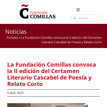
Saltar
al
Toggle
contenido
Buscar:
Navigation
LA FUNDACIÓN
ESTUDIOS
Noticias
Portada
»
La Fundación Comillas convoca la II edición del Certamen
EL CENTRO
Literario Cascabel de Poesía y Relato Corto
CURSOS Y EXÁMENES
ACTUALIDAD
La Fundación Comillas convoca
CONTACTA
la II edición del Certamen
Literario Cascabel de Poesía y
Relato Corto
5 abril, 2023
Ver