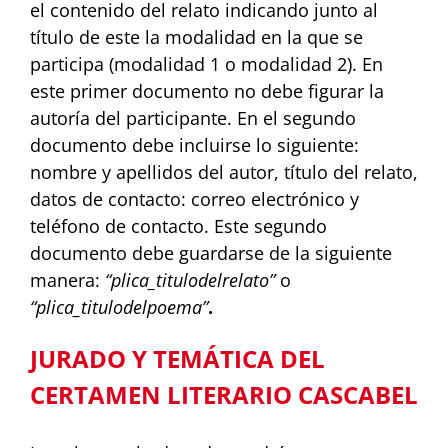
el contenido del
relato
indicando
junto
al
tít
ulo
de
este
la
modalidad
en
la
que
se
participa
(modalidad
1
o
modalidad
2).
En
este
primer
documento
no
debe
figurar
la
autoría
del participante. En el segundo
documento debe incluirse lo siguiente:
nombre y
apellidos del autor, título del relato,
datos de contacto: correo electrónico
y
teléfono de
contacto.
Este
segundo
documento
debe
guardarse
de
la
siguiente
manera:
“plica_titulodelrelato”
o
“plica_titulodelpoema”
.
JURADO Y TEMÁTICA DEL
CERTAMEN LITERARIO CASCABEL