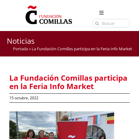
Saltar
al
Toggle
contenido
Buscar:
Navigation
LA FUNDACIÓN
ESTUDIOS
Noticias
Portada
»
La Fundación Comillas participa en la Feria Info Market
EL CENTRO
CURSOS Y EXÁMENES
La Fundación Comillas participa
ACTUALIDAD
en la Feria Info Market
CONTACTA
15 octubre, 2022
Ver
imagen
más
grande