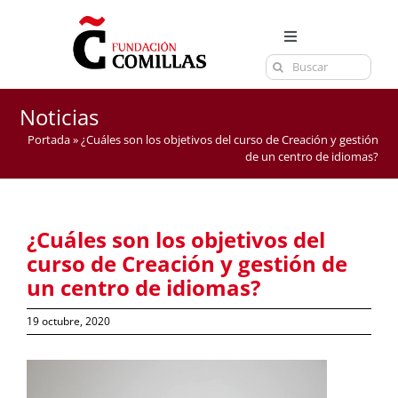
Saltar
al
Toggle
contenido
Buscar:
Navigation
LA FUNDACIÓN
ESTUDIOS
Noticias
Portada
»
¿Cuáles son los objetivos del curso de Creación y gestión
EL CENTRO
de un centro de idiomas?
CURSOS Y EXÁMENES
ACTUALIDAD
¿Cuáles son los objetivos del
CONTACTA
curso de Creación y gestión de
un centro de idiomas?
19 octubre, 2020
Ver
imagen