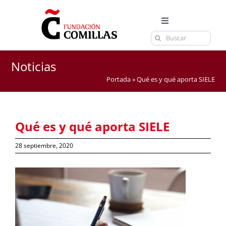
Saltar
al
Toggle
contenido
Buscar:
Navigation
LA FUNDACIÓN
ESTUDIOS
Noticias
Portada
»
Qué es y qué aporta SIELE
EL CENTRO
CURSOS Y EXÁMENES
Qué es y qué aporta SIELE
ACTUALIDAD
CONTACTA
28 septiembre, 2020
Ver
imagen
más
grande