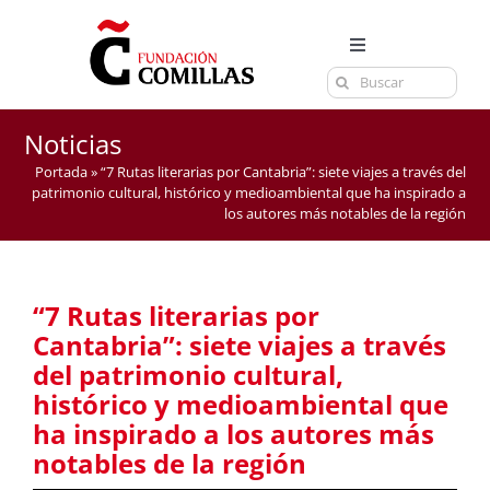
Saltar
al
Toggle
contenido
Buscar:
Navigation
LA FUNDACIÓN
ESTUDIOS
Noticias
Portada
»
“7 Rutas literarias por Cantabria”: siete viajes a través del
EL CENTRO
patrimonio cultural, histórico y medioambiental que ha inspirado a
los autores más notables de la región
CURSOS Y EXÁMENES
ACTUALIDAD
“7 Rutas literarias por
CONTACTA
Cantabria”: siete viajes a través
del patrimonio cultural,
histórico y medioambiental que
ha inspirado a los autores más
notables de la región