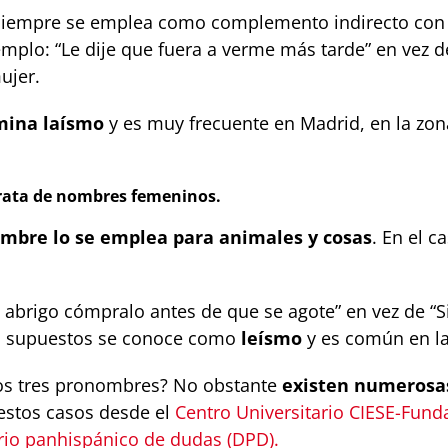
siempre se emplea como complemento indirecto con e
lo: “Le dije que fuera a verme más tarde” en vez de 
ujer.
omina laísmo
y es muy frecuente en Madrid, en la zona
 trata de nombres femeninos.
ombre lo se emplea para animales y cosas
. En el c
el abrigo cómpralo antes de que se agote” en vez de “S
os supuestos se conoce como
leísmo
y es común en la
los tres pronombres? No obstante
existen numerosa
 estos casos desde el
Centro Universitario CIESE-Fund
rio panhispánico de dudas (DPD).