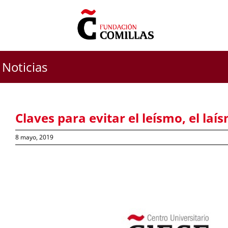
Saltar
al
contenido
Noticias
Claves para evitar el leísmo, el laí
8 mayo, 2019
Ver
imagen
más
grande