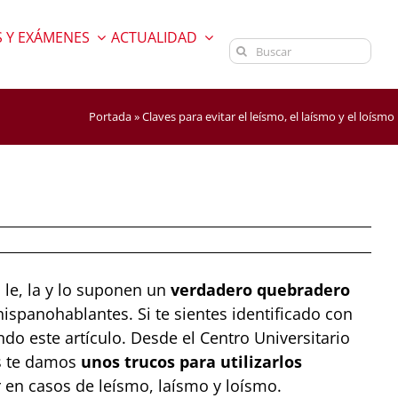
 Y EXÁMENES
ACTUALIDAD
Buscar:
Portada
»
Claves para evitar el leísmo, el laísmo y el loísmo
 le, la y lo suponen un
verdadero quebradero
spanohablantes. Si te sientes identificado con
do este artículo. Desde el Centro Universitario
s te damos
unos trucos para utilizarlos
 en casos de leísmo, laísmo y loísmo.