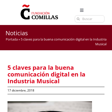
Saltar
al
Toggle
contenido
Buscar:
Navigation
LA FUNDACIÓN
ESTUDIOS
Noticias
Portada
»
5 claves para la buena comunicación digital en la Industria
EL CENTRO
Musical
CURSOS Y EXÁMENES
ACTUALIDAD
5 claves para la buena
CONTACTA
comunicación digital en la
Industria Musical
17 diciembre, 2018
Ver
imagen