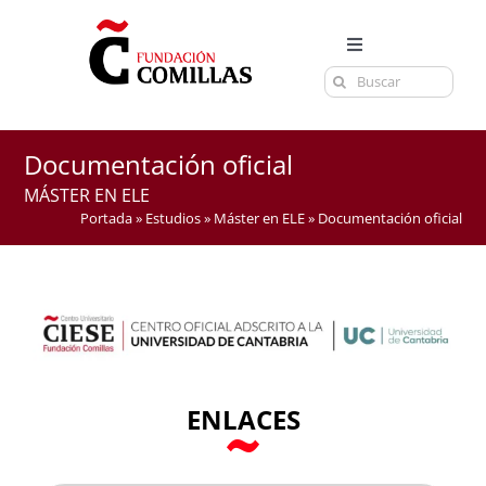
Saltar
al
Toggle
contenido
Buscar:
Navigation
LA FUNDACIÓN
ESTUDIOS
Documentación oficial
EL CENTRO
MÁSTER EN ELE
Portada
»
Estudios
»
Máster en ELE
»
Documentación oficial
CURSOS Y EXÁMENES
ACTUALIDAD
CONTACTA
ENLACES