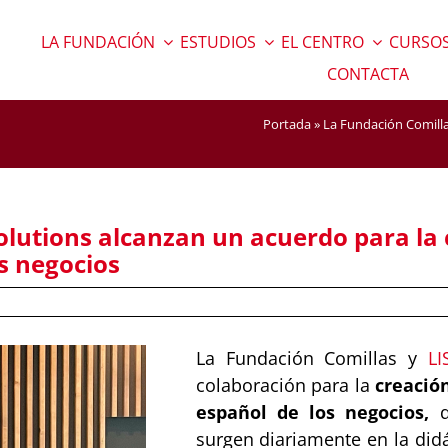
LA FUNDACIÓN
ESTUDIOS
EL CENTRO
CURSOS
CONTACTA
Portada
»
La Fundación Comillas
olutions alcanzan un acuerdo para la 
os negocios
La Fundación Comillas y
LI
colaboración para la
creación
español de los negocios,
q
surgen diariamente en la did