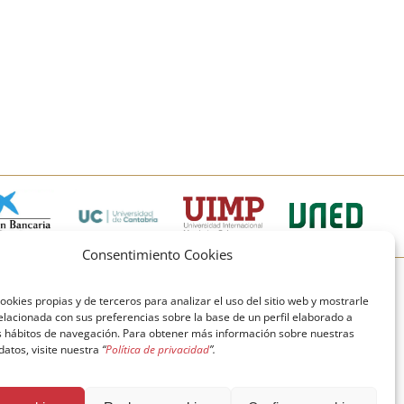
Consentimiento Cookies
© Copyright Fundación Comillas
ookies propias y de terceros para analizar el uso del sitio web y mostrarle
elacionada con sus preferencias sobre la base de un perfil elaborado a
Política de cookies
Política de privacidad
us hábitos de navegación. Para obtener más información sobre nuestras
 datos, visite nuestra
“
Política de privacidad
”.
Aviso legal