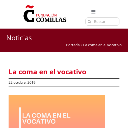
Saltar
al
Toggle
contenido
Buscar:
Navigation
LA FUNDACIÓN
ESTUDIOS
Noticias
Portada
»
La coma en el vocativo
EL CENTRO
CURSOS Y EXÁMENES
La coma en el vocativo
ACTUALIDAD
CONTACTA
22 octubre, 2019
Ver
imagen
más
grande