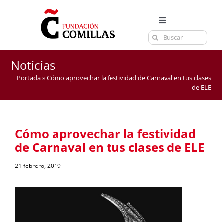
Saltar
al
Toggle
contenido
Buscar:
Navigation
LA FUNDACIÓN
ESTUDIOS
Noticias
Portada
»
Cómo aprovechar la festividad de Carnaval en tus clases
EL CENTRO
de ELE
CURSOS Y EXÁMENES
ACTUALIDAD
Cómo aprovechar la festividad
CONTACTA
de Carnaval en tus clases de ELE
21 febrero, 2019
Ver
imagen
más