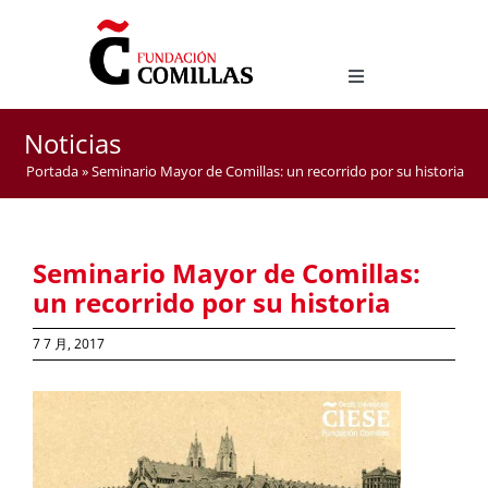
Skip
to
content
Toggle
Navigation
西班牙语语言文化研究学位
Noticias
西班牙语作为外语教学官方硕士
Portada
»
Seminario Mayor de Comillas: un recorrido por su historia
Seminario Mayor de Comillas:
un recorrido por su historia
7 7 月, 2017
View
Larger
Image