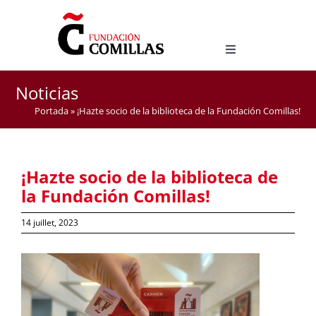
Skip
to
content
Toggle
Navigation
LICENCE EN ÉTUDES HISPANIQUES
Noticias
MASTER D’ENSEIGNEMENT DE L’ESPAGNOL COMME
Portada
»
¡Hazte socio de la biblioteca de la Fundación Comillas!
LANGUE ÉTRANGÈRE
¡Hazte socio de la biblioteca de
la Fundación Comillas!
14 juillet, 2023
View
Larger
Image