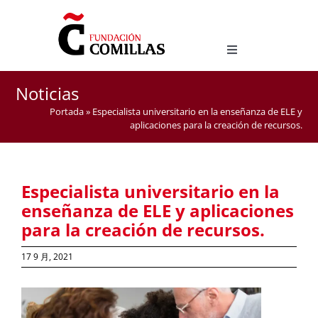
Skip
to
content
Toggle
Navigation
西班牙语语言文化研究学位
Noticias
西班牙语作为外语教学官方硕士
Portada
»
Especialista universitario en la enseñanza de ELE y
aplicaciones para la creación de recursos.
Especialista universitario en la
enseñanza de ELE y aplicaciones
para la creación de recursos.
17 9 月, 2021
View
Larger