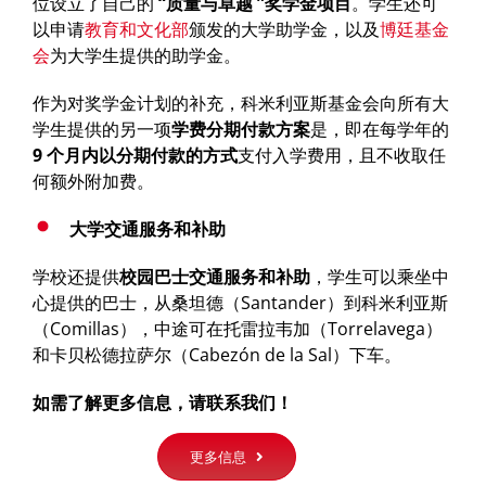
位设立了自己的
“
质量与卓越
”
奖学金项目
。学生还可
以申请
教育和文化部
颁发的大学助学金，以及
博廷基金
会
为大学生提供的助学金。
作为对奖学金计划的补充，科米利亚斯基金会向所有大
学生提供的另一项
学费分期付款方案
是，即在每学年的
9
个月内以分期付款的方式
支付入学费用，且不收取任
何额外附加费。
大学交通服务和补助
学校还提供
校园巴士交通服
务
和补助
，学生可以乘坐中
心提供的巴士，从桑坦德（Santander）到科米利亚斯
（Comillas），中途可在托雷拉韦加（Torrelavega）
和卡贝松德拉萨尔（Cabezón de la Sal）下车。
如需了解更多信息，请联系我们！
更多信息