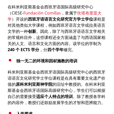
在科米利亚斯基金会西班牙语国际高级研究中心
（CIESE-
Fundación Comillas
，隶属于
坎塔布里亚大
学
）开设的
西班牙语语言文化研究官方
学士
学位
课程是
对其他类似大学课程，例如西班牙语言文学或拉美语言
文学的一种
创新
。因此，除了与西班牙语语言文学相关
的常规科目外，这些课程还全方面涵盖了与西语国家相
关的人文、语言和文化方面的内容。该学位的学制为
240
个
ECTS
学分
，分
四个学年
修完。
独一无二的环境和因材施教的培训
科米利亚斯基金会西班牙语国际高级研究中心的西班牙
语语言文化研究学士学位课程是在具有重要文化遗产价
值的
原科米利亚斯神学院
的旧址中教授的。在科米利亚
斯基金会西班牙语国际高级研究中心，学生们可以根据
自己的需要接受
适应个人特点的培训
。除了教授各学科
的内容外，教授们还鼓励发展学生的才智和思辨能力。
入学要求