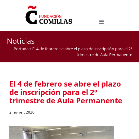
Skip
to
content
Toggle
Navigation
LICENCE EN ÉTUDES HISPANIQUES
Noticias
MASTER D’ENSEIGNEMENT DE L’ESPAGNOL COMME
Portada
»
El 4 de febrero se abre el plazo de inscripción para el 2º
LANGUE ÉTRANGÈRE
trimestre de Aula Permanente
El 4 de febrero se abre el plazo
de inscripción para el 2º
trimestre de Aula Permanente
2 février, 2026
View
Larger