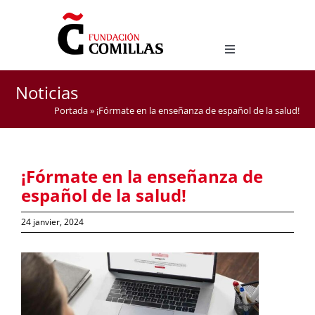
Skip
to
content
Toggle
Navigation
LICENCE EN ÉTUDES HISPANIQUES
Noticias
MASTER D’ENSEIGNEMENT DE L’ESPAGNOL COMME
Portada
»
¡Fórmate en la enseñanza de español de la salud!
LANGUE ÉTRANGÈRE
¡Fórmate en la enseñanza de
español de la salud!
24 janvier, 2024
View
Larger
Image