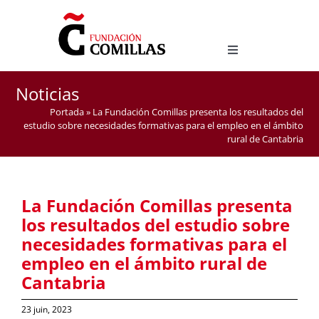
Skip
to
content
Toggle
Navigation
LICENCE EN ÉTUDES HISPANIQUES
Noticias
MASTER D’ENSEIGNEMENT DE L’ESPAGNOL COMME
Portada
»
La Fundación Comillas presenta los resultados del
LANGUE ÉTRANGÈRE
estudio sobre necesidades formativas para el empleo en el ámbito
rural de Cantabria
La Fundación Comillas presenta
los resultados del estudio sobre
necesidades formativas para el
empleo en el ámbito rural de
Cantabria
23 juin, 2023