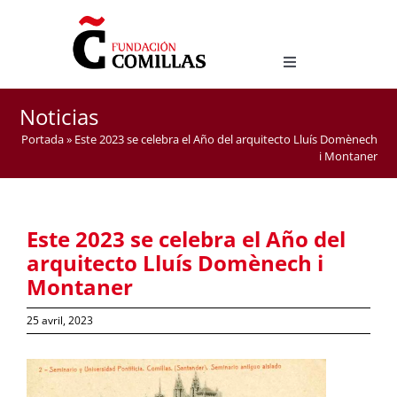
Skip
to
content
Toggle
Navigation
LICENCE EN ÉTUDES HISPANIQUES
Noticias
MASTER D’ENSEIGNEMENT DE L’ESPAGNOL COMME
Portada
»
Este 2023 se celebra el Año del arquitecto Lluís Domènech
LANGUE ÉTRANGÈRE
i Montaner
Este 2023 se celebra el Año del
arquitecto Lluís Domènech i
Montaner
25 avril, 2023
View
Larger